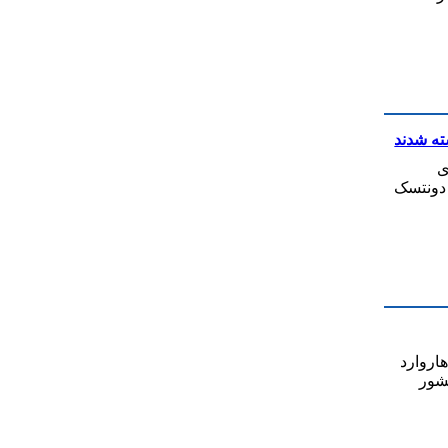
یروهای
 دونتسک
اروارد
بررسی داده‌هایی از ۶۶ کشور