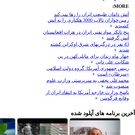
MORE:
آتش دامان طبیعت ایران را رها نمی‌کند
زمین‌خواران تالاب 3000 هکتاری را به آتش
کشیدند
پنج تانکر مواد نفتی ایران در هرات افغانستان
آتش گرفتند
43 نفر در درگیریهای شرق اوکراین کشته
شدند
چهار ماه زندان برای مایلی‌کهن در پی
شکایت علی دایی
رییس جمهوری آمریکا: گروه دولت اسلامی
«سرطان» است
محمدعلی نجفی به سرپرستی وزارت علوم
منصوب شد
پاسخ وزارت خارجه آمریکا به انتقاد ایران از
وقایع فرگوسن
آخرین
برنامه های آپلود شده