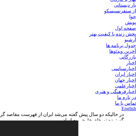
یار دبستانی
از سنفرنسیسکو
حوا
پویش
صفحه اول
پخش زنده با کیفیت بهتر
آرشیو
جدول برنامه ها
آخرین ویدئوها
بازرگانی
اخبار
اخبارسیاسی
اخبار ایران
اخبار جهان
اخبارعلمی
اخبارفرهنگی و هنری
در باره ما
تماس با ما
English
در حالیکه دو سال پیش گفته می‌شد ایران از فهرست مقاصد گ
گسترده تورهای خارجی به ایران...