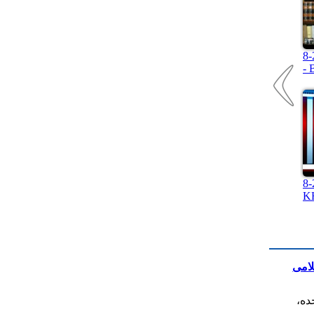
تاریخ
- 
ر -
K
لامی
ده،
ی،