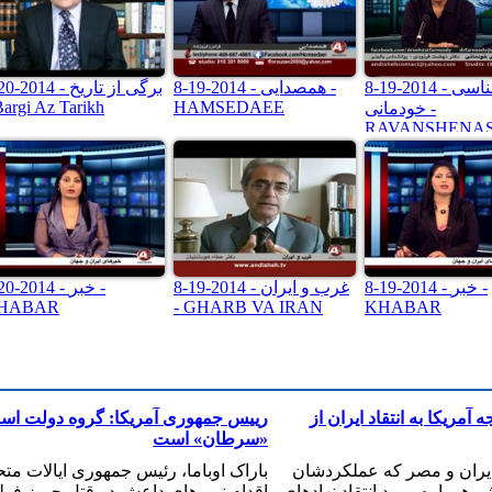
8-19-2014 - روانشناسی
8-19-2014 - همصدایی -
8-20-2014 - برگی از 
Bargi Az Tarikh
HAMSEDAEE
خودمانی -
RAVANSHENAS
KHODEMANI
8-19-2014 - خبر -
8-19-2014 - غرب و ایران
8-20-2014 - خب
HABAR
- GHARB VA IRAN
KHABAR
آمریکا به انتقاد ایران از
رییس جمهوری آمریکا: گروه دولت اس
«سرطان» است
ایران و مصر که عملکردشان
باراک اوباما، رئیس جمهوری ایالات متح
 همواره مورد انتقاد نهادهای
اقدام نیروهای داعش در قتل جیمز فول