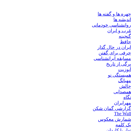
چهره ها و گفته ها
اندیشه ها
روانشناسی خودمانی
غرب و ایران
گنجینه
حافظ
ایران در حال گذار
حرفی برای گفتن
مسابقه ایرانشناسی
برگی از تاریخ
آپوزیت
همبستگی نو
مهبانگ
چالش
همصدایی
نگاه
مهرایران
گزارشی گمان شکن
The Wall
شمارش معکوس
یک کلمه
نهار با کاردان