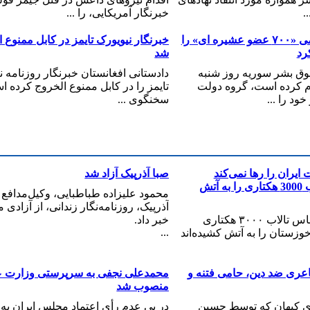
.
خبرنگار آمریکایی، را ...
گروه دولت اسلامی «۷۰۰ عضو عشيره ای» را
خبرنگار نیویورک تایمز در کابل ممنوع 
رد
شد
قوق بشر سوريه روز شنبه
دادستانی افغانستان خبرنگار روزنامه ن
لام کرده است، گروه دولت
تایمز را در کابل ممنوع الخروج کرده ا
ود را ...
سخنگوی ...
ایران را رها نمی‌کند
صبا آذرپیک آزاد شد
زمین‌خواران تالاب 3000 هکتاری را به آتش
محمود علیزاده طباطبایی، وکیل‌مدافع 
آذرپیک، روزنامه‌نگار زندانی، از آزادی
زمین‌خواران ناشناس تالاب ۳۰۰۰ هکتاری
خبر داد.
...
خوزستان را به آتش کشیده‌اند
اعری ضد دین، حامی فتنه و
محمدعلی نجفی به سرپرستی وزارت ع
منصوب شد
ی کیهان که توسط حسین
در پی عدم رأی اعتماد مجلس ایران به