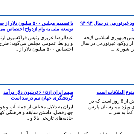
لایجه خروج از رکود غیرتورمی در سال ۹۳-۹۴
با تصمیم مجلس ۵۰۰ میلیون دلار 
د
توسعه ملی به وام ازدواج اختصاص می‌ی
س‌جمهوری اسلامی لایحه
عبدالرضا عزيزی رئيس فراکسيون ارت
از روکود غیرتورمی در سال
و روابط عمومی مجلس می‌گوید: طرح
اختصاص ۵۰۰ میلیون دلار از ...
منوع الملاقات است
سهم ایران از۵ / ۶ تریلیون دلار درآمد
گردشگری جهان نیم درصد است
سیمین بهبهانی بیش از 8 روز است که در
ویژه بیمارستان پارس
ایران به دلایل مختلف از جمله آب و هو
ما به سر ...
چهارفصل، داشتن سابقه و فرهنگی که
جاذبه‌های تاریخی بالا و ...