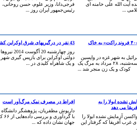
ده آیت الله علی خامنه ای
فرجی‌دانا، وزیر علوم، حسن روحانی،
می ...
رئیس‌جمهور ایران روز ...
حماس از پرتاب «۴۰ فروند راکت» به خاک
43 نفر در درگیریهای شرق اوکراین کشته شدند
روز چهارشنبه 20 آگوست 2014 ن
ائیل به شهر غزه در واپسین
دولتی اوکراین برای بازپس گیری شهر
ساعات روز سه‌شنبه، ۲۸ مرداد به مرگ یک
و یک شاهراه کلیدی در ...
کودک و یک زن منجر شد ...
یش نشده ابولا را به
افراط در مصرف نمک مرگ‌آور است
یقا می دهد
داریوش مظفریان، پژوهشگر دانشگاه ه
واکسن آزمایش نشده ابولا را
با گردآوری و 
ی غرب آفریقا که گرفتار این
جهان نشان داده که ...