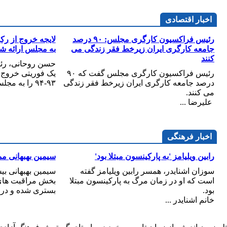
اخبار اقتصادی
رئيس فراکسيون کارگری مجلس: ۹۰ درصد
جامعه کارگری ايران زيرخط فقر زندگی می
به مجلس ارائه ش
کنند
حسن روحانی، رئی
رئيس فراکسيون کارگری مجلس گفت که ۹۰
یک فوریتی خروج 
درصد جامعه کارگری ايران زيرخط فقر زندگی
۹۳-۹۴ را به مجلس شورای ...
می کنند.
‌ عليرضا ...
اخبار فرهنگی
رابین ویلیامز 'به پارکینسون مبتلا بود'
سیمین بهبهانی م
سوزان اشنایدر، همسر رابین ویلیامز گفته
است که او در زمان مرگ به پارکینسون مبتلا
بخش مراقبت های 
بود.
بستری شده و در ک
خانم اشنایدر ...