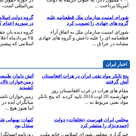
آمریکا پرداخت ...
بین‌المللی است، ..
شورای امنیت سازمان ملل قطعنامه علیه
گروه های جهادی را تصویب کرد
در سوريه اعدام ک
شورای امنیت سازمان ملل به اتفاق آراء
گروه ديده بان ح
قطعنامه ای را علیه داعش و گروه های جهادی
۲۵ مردادماه اع
مشابه در عرا ق ...
اسلامی که پيشتر خ
اخبار ایران
پنج تانکر مواد نفتی ایران در هرات افغانستان
آتش دامان طبیعت 
آتش گرفتند
کشیدند
مقام های هرات در غرب افغانستان روز
چهارشنبه 20 اوت 2014 تایید کردند که پنج تانکر
مواد نفتی مربوط به ...
میانگران ایذه در 
اما هنوز هیچ ...
مجلس ایران فهرست «تخلفات» دولت
کیهان: بهبهانی ش
احمدی‌نژاد را منتشر کرد
مبتذل بود
خبرگزاری مجلس شورای اسلامی، خانه ملت،
روزنامه اصولگرا