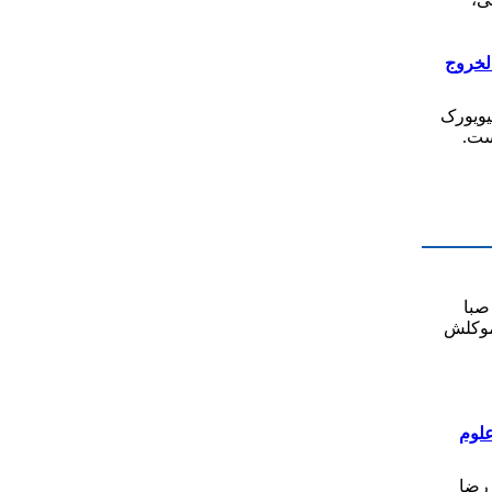
الخروج
یویورک
ست.
صبا
 موکلش
لوم
 رضا