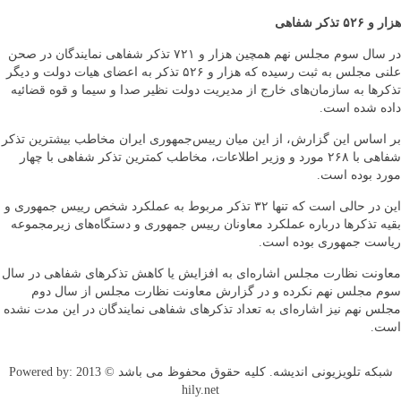
هزار و ۵۲۶ تذکر شفاهی
در سال سوم مجلس نهم همچين هزار و ۷۲۱ تذکر شفاهی نمايندگان در صحن
علنی مجلس به ثبت رسيده که هزار و ۵۲۶ تذکر به اعضای هيات دولت‌ و ديگر
تذکرها به سازمان‌های خارج از مديريت دولت نظير صدا و سيما و قوه قضائيه
داده شده است.
بر اساس اين گزارش، از اين ميان ریيس‌جمهوری ایران مخاطب بيشترين تذکر
شفاهی با ۲۶۸ مورد و وزير اطلاعات، مخاطب کمترين تذکر شفاهی با چهار
مورد بوده‌ است.
اين در حالی است که تنها ۳۲ تذکر مربوط به عملکرد شخص ریيس جمهوری و
بقيه تذکرها درباره عملکرد معاونان ریيس جمهوری و دستگاه‌های زيرمجموعه
رياست جمهوری بوده است.
معاونت نظارت مجلس اشاره‌ای به افزايش يا کاهش تذکرهای شفاهی در سال
سوم مجلس نهم نکرده و در گزارش معاونت نظارت مجلس از سال دوم
مجلس نهم نيز اشاره‌ای به تعداد تذکرهای شفاهی نمايندگان در اين مدت نشده
است.
شبکه تلویزیونی اندیشه. کلیه حقوق محفوظ می باشد ©
2013 Powered by:
hily.net