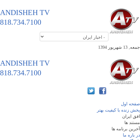
ANDISHEH TV
818.734.7100
جمعه, 13 شهریور 1394
ANDISHEH TV
818.734.7100
صفحه اول
پخش زنده با کیفیت بهتر
افق ایران
مستند ها
آخرین برنامه ها
در باره ما