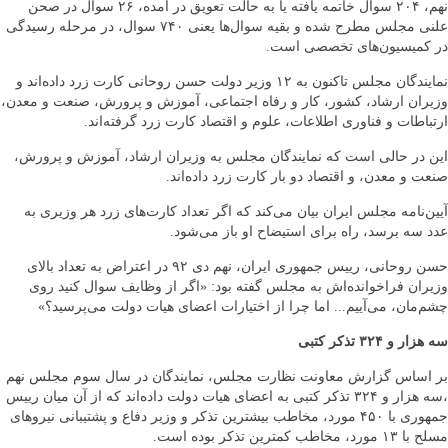
نهم، ۲۰۴ سوال خاتمه يافته يا به حالت تعويق در آمده، ۲۶ سوال در صحن
علنی مجلس مطرح شده و بقيه سوال‌ها يعنی ۷۴۰ سوال، در مرحله رسيدگی
در کميسيون‌های تخصصی است.
نمايندگان مجلس تاکنون به ۱۲ وزير دولت حسن روحانی کارت زرد داده‌اند و
وزيران ارشاد، کشور، کار و رفاه اجتماعی، آموزش و پرورش، صنعت و معدن،
ارتباطات و فناوری اطلاعات، علوم و اقتصاد کارت زرد گرفته‌اند.
اين در حالی است که نمايندگان مجلس به وزيران ارشاد، آموزش و پرورش،
صنعت و معدن، و اقتصاد دو بار کارت زرد داده‌‌اند.
آيين‌نامه مجلس ايران بيان می‌کند که اگر تعداد کارت‌های زرد هر وزيری به
عدد سه برسد، راه برای استيضاح او باز می‌شود.
حسن روحانی، رييس جمهوری ايران، نهم دی ۹۲ در اعتراض به تعداد بالای
وزيران فراخوانده‌اش به مجلس گفته بود: «اگر از وظايف سوال کنيد روی
چشم‌مان، می‌آييم... اما چرا از اختيارات اعضای هيات دولت می‌پرسيد؟»
سه هزار و ۳۲۴ تذکر کتبی
بر اساس گزارش معاونت نظارت مجلس، نمايندگان در سال سوم مجلس نهم
،سه هزار و ۳۲۴ تذکر کتبی به اعضای هيات دولت داده‌اند که از آن ميان ریيس
جمهوری با ۴۵۰ مورد، مخاطب بيشترين تذکر و وزير دفاع و پشتيبانی نيروهای
مسلح با ۱۳ مورد، مخاطب کمترين تذکر بوده است.