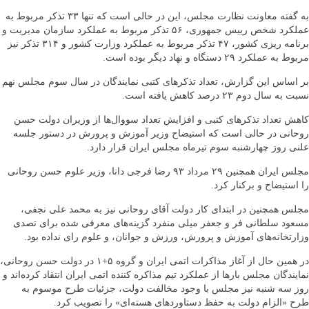
به گفته معاونت نظارت مجلس، اين در حالی است که تنها ۳۳ تذکر مربوط به
عملکرد شخص ریيس جمهوری، ۵۶ تذکر مربوط به عملکرد سازمان مديريت و
برنامه‌ ريزی کشور، ۴۷ تذکر مربوط به عملکرد وزارت کشور و ۳۱۴ تذکر نيز
مربوط به عملکرد ۲۹ دستگاه و نهاد ديگر بوده‌ است.
بر اساس اين گزارش، تعداد تذکرهای کتبی نمايندگان در سال سوم مجلس نهم
نسبت به سال دوم ۲۳ درصد کاهش يافته‌ است.
کاهش تعداد تذکرهای کتبی و افزايش تعداد سووال‌ها از وزیران دولت حسن
روحانی در حالی است که استيضاح وزير آموزش و پرورش در دستور جلسه
علنی روز چهارشنبه سوم تيرماه مجلس ايران قرار دارد.
مجلس ايران همچنين ۲۹ مرداد ۹۳ رضا فرجی دانا، وزير علوم حسن روحانی
را استيضاح و برکنار کرد.
مجلس همچنين در ابتدای کار دولت آقای روحانی نيز به محمد علی نجفی،
مسعود سلطانی فر و جعفر ميلی منفرد گزينه‌های معرفی شده برای تصدی
وزارتخانه‌های آموزش و پرورش، ورزش و جوانان، و علوم رای نداده بود.
در همين حال از آغاز مذاکرات اتمی ايران و گروه ۵+۱ در دولت حسن روحانی،
نمايندگان مجلس بارها از عملکرد تيم مذاکره کننده اتمی ايران انتقاد کرده‌اند و
روز سه ‌شنبه نيز مجلس با وجود مخالفت دولت، جزئيات طرح موسوم به
طرح «الزام دولت به حفظ دستاوردهای هسته‌ای» را تصويب کرد.